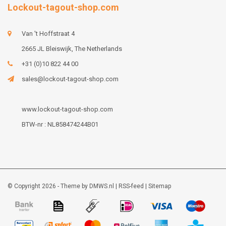
Lockout-tagout-shop.com
Van 't Hoffstraat 4
2665 JL Bleiswijk, The Netherlands
+31 (0)10 822 44 00
sales@lockout-tagout-shop.com
www.lockout-tagout-shop.com
BTW-nr : NL858474244B01
© Copyright 2026 - Theme by
DMWS.nl
|
RSS-feed
|
Sitemap