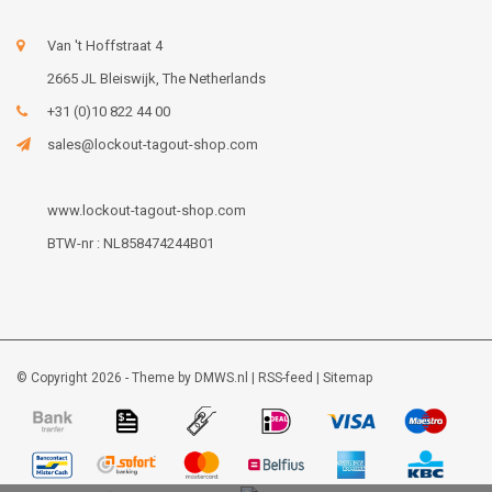
Van 't Hoffstraat 4
2665 JL Bleiswijk, The Netherlands
+31 (0)10 822 44 00
sales@lockout-tagout-shop.com
www.lockout-tagout-shop.com
BTW-nr : NL858474244B01
© Copyright 2026 - Theme by
DMWS.nl
|
RSS-feed
|
Sitemap