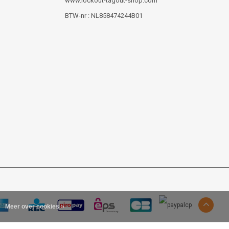
www.lockout-tagout-shop.com
BTW-nr : NL858474244B01
Meer over cookies »