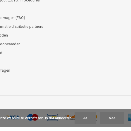
gout (LOTO) Procedures
e vragen (FAQ)
matie distributie partners
oden
voorwaarden
id
vragen
nze website te verbeteren. Is dat akkoord?
Ja
Nee