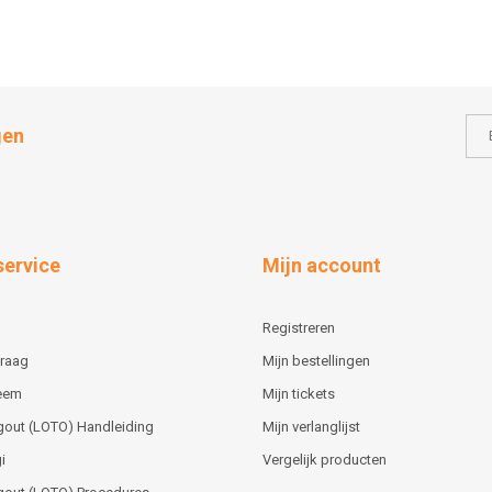
gen
service
Mijn account
Registreren
vraag
Mijn bestellingen
teem
Mijn tickets
gout (LOTO) Handleiding
Mijn verlanglijst
i
Vergelijk producten