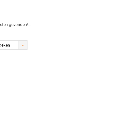
ten gevonden!...
keken