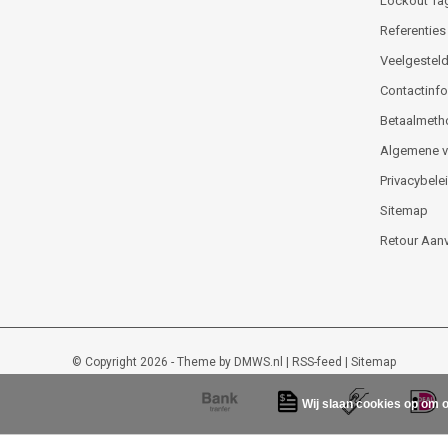
Lockout Ta
Referenties
Veelgesteld
Contactinfor
Betaalmeth
Algemene 
Privacybele
Sitemap
Retour Aan
© Copyright 2026 - Theme by
DMWS.nl
|
RSS-feed
|
Sitemap
Wij slaan cookies op om o
Lockout-tagout-shop
9
/
10
-
48
beoordelingen op
Kiyoh