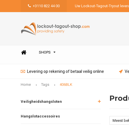
+3110 822 44 00
Uw Lockout-Tagout-Tryout lever
SHOPS
Levering op rekening of betaal veilig online
Ve
Home
Tags
406BLK
Prod
Veiligheidshangsloten
Hangslotaccessoires
Meest be