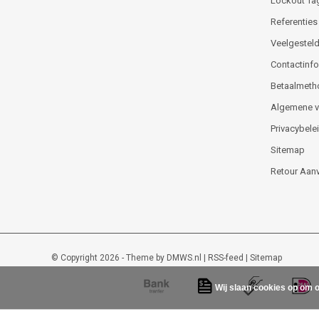
Lockout Ta
Referenties
Veelgesteld
Contactinfor
Betaalmeth
Algemene 
Privacybele
Sitemap
Retour Aan
© Copyright 2026 - Theme by
DMWS.nl
|
RSS-feed
|
Sitemap
Wij slaan cookies op om o
Lockout-tagout-shop
9
/
10
-
48
beoordelingen op
Kiyoh