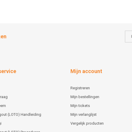
gen
service
Mijn account
Registreren
vraag
Mijn bestellingen
teem
Mijn tickets
gout (LOTO) Handleiding
Mijn verlanglijst
i
Vergelijk producten