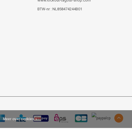
www.lockout-tagout-shop.com
BTW-nr : NL858474244B01
Meer over cookies »