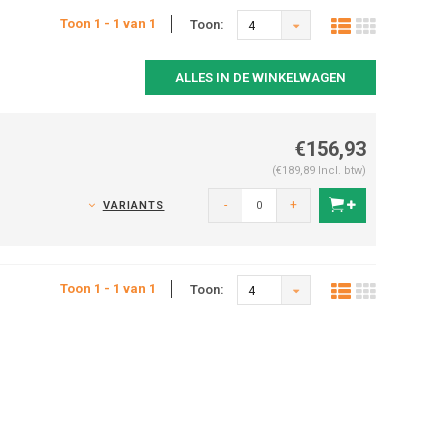
Toon 1 - 1 van 1
Toon:
4
ALLES IN DE WINKELWAGEN
€156,93
(€189,89 Incl. btw)
-
+
VARIANTS
Toon 1 - 1 van 1
Toon:
4