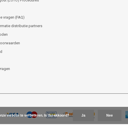
gout (LOTO) Procedures
e vragen (FAQ)
matie distributie partners
oden
voorwaarden
id
vragen
nze website te verbeteren. Is dat akkoord?
Ja
Nee