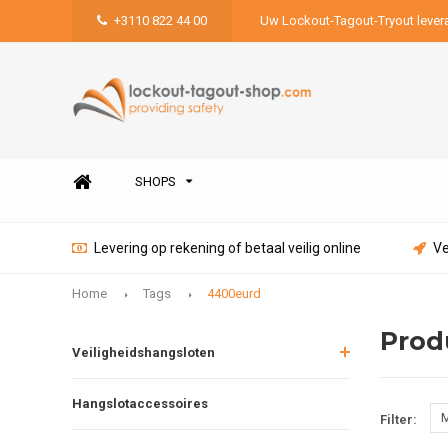
+3110 822 44 00
Uw Lockout-Tagout-Tryout lever
SHOPS
Levering op rekening of betaal veilig online
Ve
Home
Tags
4400eurd
Prod
Veiligheidshangsloten
Hangslotaccessoires
M
Filter: