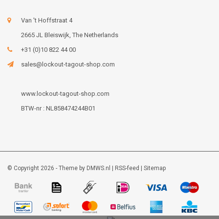
Van 't Hoffstraat 4
2665 JL Bleiswijk, The Netherlands
+31 (0)10 822 44 00
sales@lockout-tagout-shop.com
www.lockout-tagout-shop.com
BTW-nr : NL858474244B01
© Copyright 2026 - Theme by
DMWS.nl
|
RSS-feed
|
Sitemap