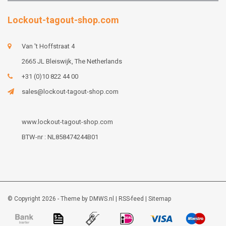
Lockout-tagout-shop.com
Van 't Hoffstraat 4
2665 JL Bleiswijk, The Netherlands
+31 (0)10 822 44 00
sales@lockout-tagout-shop.com
www.lockout-tagout-shop.com
BTW-nr : NL858474244B01
© Copyright 2026 - Theme by
DMWS.nl
|
RSS-feed
|
Sitemap