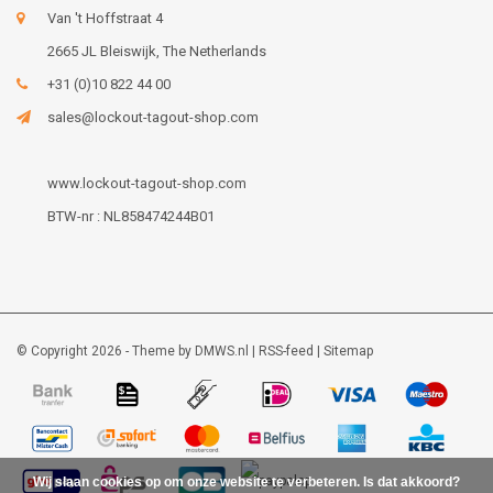
Van 't Hoffstraat 4
2665 JL Bleiswijk, The Netherlands
+31 (0)10 822 44 00
sales@lockout-tagout-shop.com
www.lockout-tagout-shop.com
BTW-nr : NL858474244B01
© Copyright 2026 - Theme by
DMWS.nl
|
RSS-feed
|
Sitemap
Wij slaan cookies op om onze website te verbeteren. Is dat akkoord?