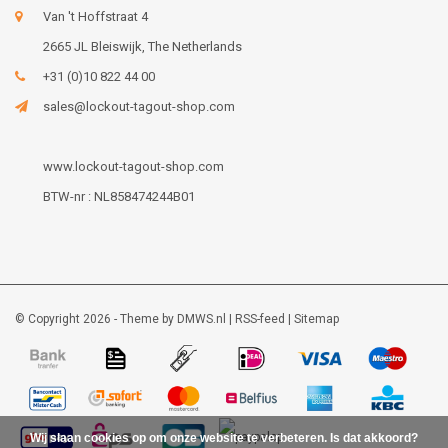
Van 't Hoffstraat 4
2665 JL Bleiswijk, The Netherlands
+31 (0)10 822 44 00
sales@lockout-tagout-shop.com
www.lockout-tagout-shop.com
BTW-nr : NL858474244B01
© Copyright 2026 - Theme by
DMWS.nl
|
RSS-feed
|
Sitemap
Wij slaan cookies op om onze website te verbeteren. Is dat akkoord?