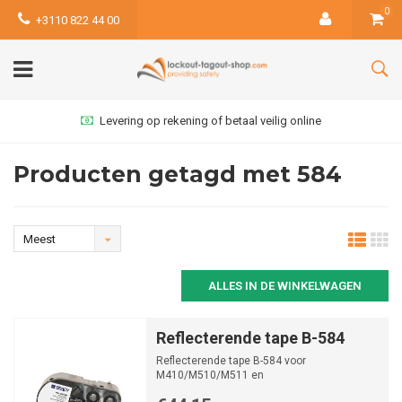
0
+3110 822 44 00
Levering op rekening of betaal veilig online
Producten getagd met 584
Meest
bekeken
ALLES IN DE WINKELWAGEN
Reflecterende tape B-584
Reflecterende tape B-584 voor
M410/M510/M511 en
BMP41/BMP51/BMP53 label printers.