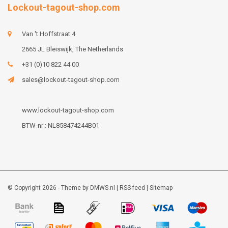
Lockout-tagout-shop.com
Van 't Hoffstraat 4
2665 JL Bleiswijk, The Netherlands
+31 (0)10 822 44 00
sales@lockout-tagout-shop.com
www.lockout-tagout-shop.com
BTW-nr : NL858474244B01
© Copyright 2026 - Theme by
DMWS.nl
|
RSS-feed
|
Sitemap