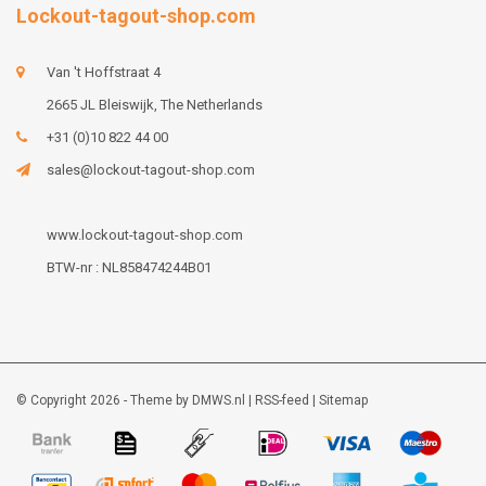
Lockout-tagout-shop.com
Van 't Hoffstraat 4
2665 JL Bleiswijk, The Netherlands
+31 (0)10 822 44 00
sales@lockout-tagout-shop.com
www.lockout-tagout-shop.com
BTW-nr : NL858474244B01
© Copyright 2026 - Theme by
DMWS.nl
|
RSS-feed
|
Sitemap