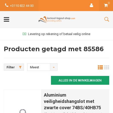
0
+3110 822 44 00
Levering op rekening of betaal veilig online
Producten getagd met 85586
Filter
Meest
bekeken
ALLES IN DE WINKELWAGEN
Aluminium
veiligheidshangslot met
zwarte cover 74BS/40HB75