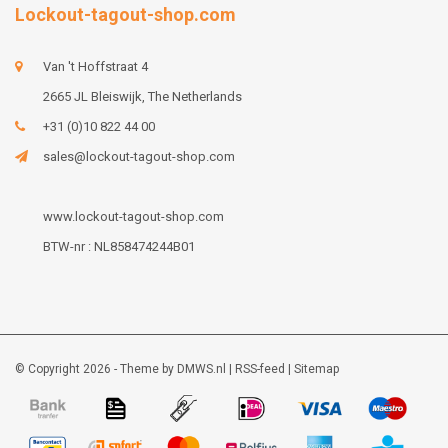
Lockout-tagout-shop.com
Van 't Hoffstraat 4
2665 JL Bleiswijk, The Netherlands
+31 (0)10 822 44 00
sales@lockout-tagout-shop.com
www.lockout-tagout-shop.com
BTW-nr : NL858474244B01
© Copyright 2026 - Theme by
DMWS.nl
|
RSS-feed
|
Sitemap