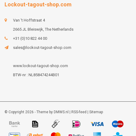
Lockout-tagout-shop.com
Van 't Hoffstraat 4
2665 JL Bleiswijk, The Netherlands
+31 (0)10 822 44 00
sales@lockout-tagout-shop.com
www.lockout-tagout-shop.com
BTW-nr : NL858474244B01
© Copyright 2026 - Theme by
DMWS.nl
|
RSS-feed
|
Sitemap