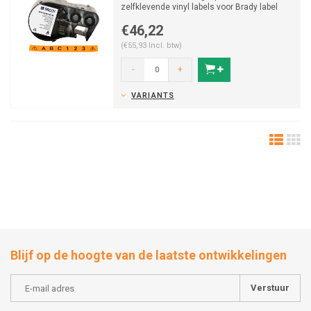
zelfklevende vinyl labels voor Brady label
printers M410/M510/M511.
€46,22
(€55,93 Incl. btw)
-
+
VARIANTS
Blijf op de hoogte van de laatste ontwikkelingen
Verstuur