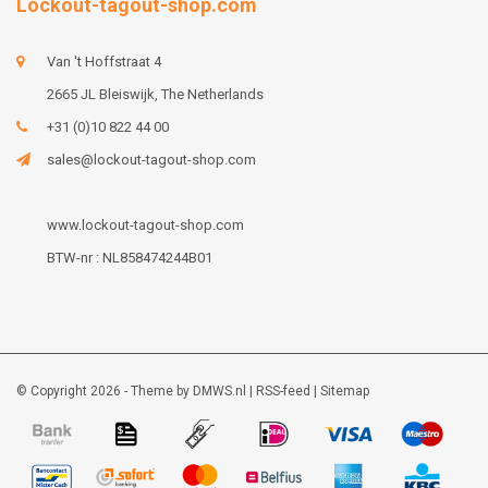
Lockout-tagout-shop.com
Van 't Hoffstraat 4
2665 JL Bleiswijk, The Netherlands
+31 (0)10 822 44 00
sales@lockout-tagout-shop.com
www.lockout-tagout-shop.com
BTW-nr : NL858474244B01
© Copyright 2026 - Theme by
DMWS.nl
|
RSS-feed
|
Sitemap