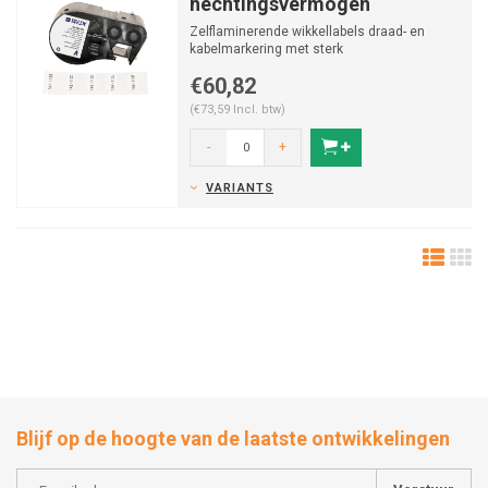
hechtingsvermogen
Zelflaminerende wikkellabels draad- en
kabelmarkering met sterk
hechtingsvermogen van vinyl voor M41...
€60,82
(€73,59 Incl. btw)
-
+
VARIANTS
Blijf op de hoogte van de laatste ontwikkelingen