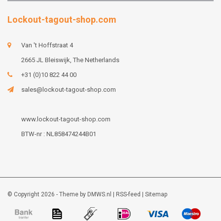
Lockout-tagout-shop.com
Van 't Hoffstraat 4
2665 JL Bleiswijk, The Netherlands
+31 (0)10 822 44 00
sales@lockout-tagout-shop.com
www.lockout-tagout-shop.com
BTW-nr : NL858474244B01
© Copyright 2026 - Theme by
DMWS.nl
|
RSS-feed
|
Sitemap