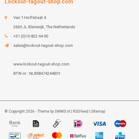
Lockout-tagout-shop.com
Van 't Hoffstraat 4
2665 JL Bleiswijk, The Netherlands
+31 (0)10 822 44 00
sales@lockout-tagout-shop.com
www.lockout-tagout-shop.com
BTW-nr : NL858474244B01
© Copyright 2026 - Theme by
DMWS.nl
|
RSS-feed
|
Sitemap