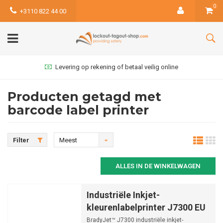
0
+3110 822 44 00
Levering op rekening of betaal veilig online
Producten getagd met
barcode label printer
Filter
Meest
bekeken
ALLES IN DE WINKELWAGEN
Industriële Inkjet-
kleurenlabelprinter J7300 EU
BradyJet™ J7300 industriële inkjet-