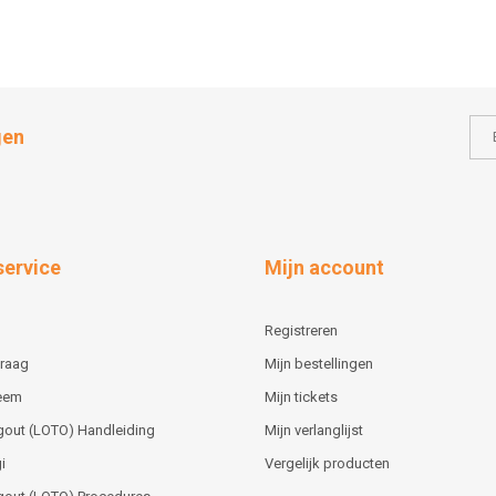
gen
service
Mijn account
Registreren
vraag
Mijn bestellingen
teem
Mijn tickets
gout (LOTO) Handleiding
Mijn verlanglijst
i
Vergelijk producten