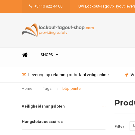
+3110 822 44 00
Uw Lockout-Tagout-Tryout lever
SHOPS
Levering op rekening of betaal veilig online
Ve
Home
Tags
bbp printer
Prod
Veiligheidshangsloten
Hangslotaccessoires
M
Filter: