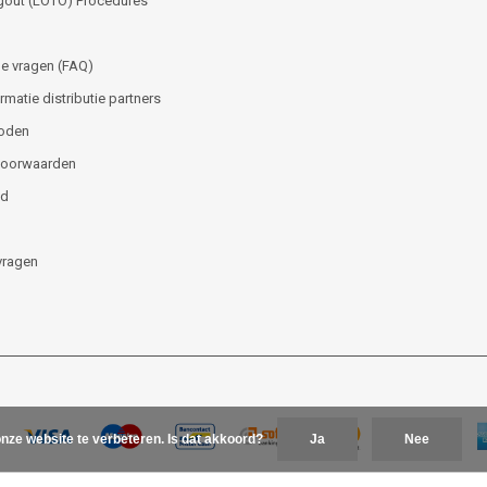
gout (LOTO) Procedures
e vragen (FAQ)
matie distributie partners
oden
voorwaarden
id
vragen
nze website te verbeteren. Is dat akkoord?
Ja
Nee