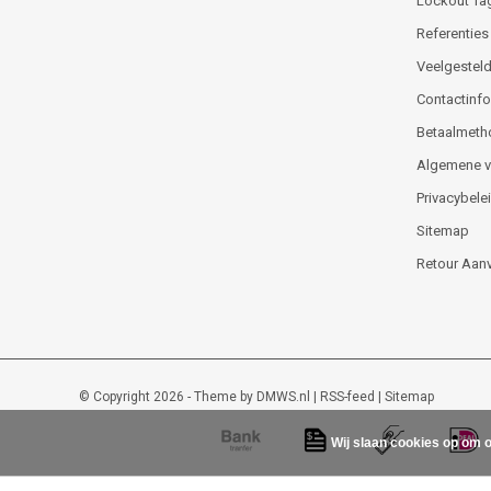
Lockout Ta
Referenties
Veelgesteld
Contactinfor
Betaalmeth
Algemene 
Privacybele
Sitemap
Retour Aan
© Copyright 2026 - Theme by
DMWS.nl
|
RSS-feed
|
Sitemap
Wij slaan cookies op om o
Lockout-tagout-shop
9
/
10
-
48
beoordelingen op
Kiyoh