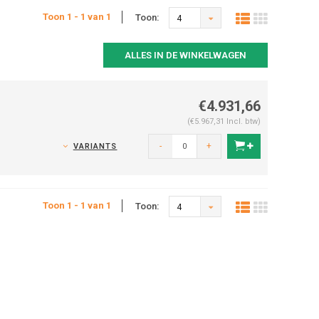
Toon 1 - 1 van 1
Toon:
4
ALLES IN DE WINKELWAGEN
€4.931,66
(€5.967,31 Incl. btw)
-
+
VARIANTS
Toon 1 - 1 van 1
Toon:
4