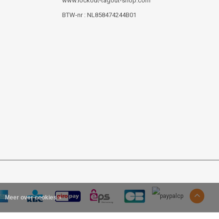
www.lockout-tagout-shop.com
BTW-nr : NL858474244B01
Meer over cookies »