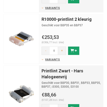
VARIANTS
R10000-printlint 2 kleurig
Geschikt voor BBP35 en BBP37
€253,53
(€306,77 Incl. btw)
-
+
VARIANTS
Printlint Zwart - Hars
Halogeenvrij
Geschikt voor BBP30, BBP31, BBP33, BBP35,
BBP37, i3300, S3000, S3100
€88,66
(€107,28 Incl. btw)