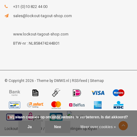
+31 (0)10 822 44 00
sales@lockout-tagout-shop.com
www.lockout-tagout-shop.com
BTW-nr : NL858474244B01
© Copyright 2026 - Theme by
DMWS.nl
|
RSS-feed
|
Sitemap
Wij slaan cookies op om onze website te verbeteren. Is dat akkoord?
Ja
Nee
Meer over cookies »
Lockout-tagout-shop
9
/
10
-
48
beoordelingen op
Kiyoh