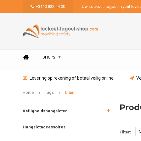
+3110 822 44 00
Uw Lockout-Tagout-Tryout lever
SHOPS
Levering op rekening of betaal veilig online
Ve
Home
Tags
bruin
Prod
Veiligheidshangsloten
Hangslotaccessoires
M
Filter: