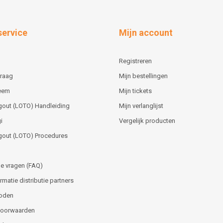
service
Mijn account
Registreren
vraag
Mijn bestellingen
teem
Mijn tickets
gout (LOTO) Handleiding
Mijn verlanglijst
i
Vergelijk producten
gout (LOTO) Procedures
e vragen (FAQ)
matie distributie partners
oden
voorwaarden