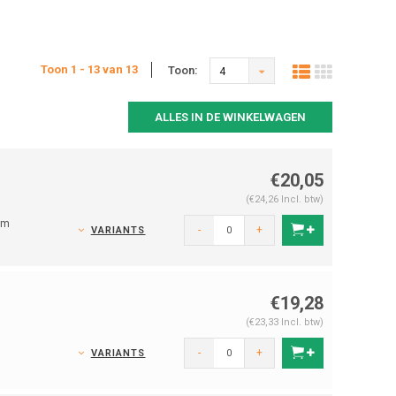
Toon 1 - 13 van 13
Toon:
4
ALLES IN DE WINKELWAGEN
€20,05
(€24,26 Incl. btw)
um
-
+
VARIANTS
€19,28
(€23,33 Incl. btw)
-
+
VARIANTS