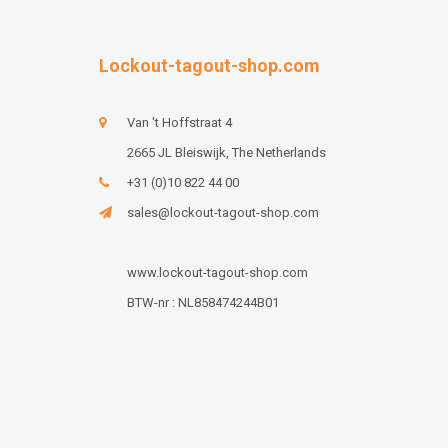
Lockout-tagout-shop.com
Van 't Hoffstraat 4
2665 JL Bleiswijk, The Netherlands
+31 (0)10 822 44 00
sales@lockout-tagout-shop.com
www.lockout-tagout-shop.com
BTW-nr : NL858474244B01