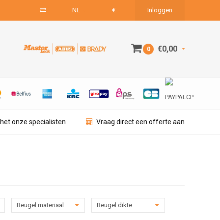
NL
€
Inloggen
€0,00
0
het onze specialisten
Vraag direct een offerte aan
Beugel materiaal
Beugel dikte