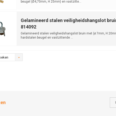
beugel (Ø4,70mm, H 25mm) en vastzitte...
Gelamineerd stalen veiligheidshangslot brui
814092
Gelamineerd stalen veiligheidshangslot bruin met (ø 7mm, H 20m
hardstalen beugel en vastzittende ...
keken
gen