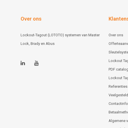
Over ons
Klanten
Lockout-Tagout (LOTOTO) systemen van Master
Over ons
Lock, Brady en Abus
Offerteaan
Sleutelsys
Lockout Ta
PDF catalog
Lockout Ta
Referenties
Veelgesteld
Contactinfor
Betaalmeth
Algemene 