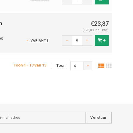
n
€23,87
(€28,88 Incl. btw)
m)
-
+
VARIANTS
Toon 1 - 13 van 13
Toon:
4
Verstuur