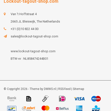
Lockout-tagout-shop.com
Van 't Hoffstraat 4
2665 JL Bleiswijk, The Netherlands
+31 (0)10 822 44 00
sales@lockout-tagout-shop.com
www.lockout-tagout-shop.com
BTW-nr : NL858474244B01
© Copyright 2026 - Theme by
DMWS.nl
|
RSS-feed
|
Sitemap