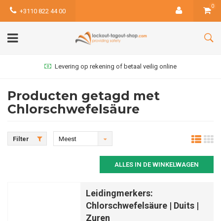
0
+3110 822 44 00
Levering op rekening of betaal veilig online
Producten getagd met
Chlorschwefelsäure
Filter
Meest
bekeken
ALLES IN DE WINKELWAGEN
Leidingmerkers:
Chlorschwefelsäure | Duits |
Zuren