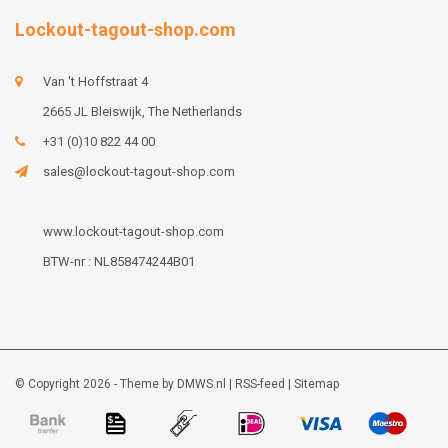
Lockout-tagout-shop.com
Van 't Hoffstraat 4
2665 JL Bleiswijk, The Netherlands
+31 (0)10 822 44 00
sales@lockout-tagout-shop.com
www.lockout-tagout-shop.com
BTW-nr : NL858474244B01
© Copyright 2026 - Theme by
DMWS.nl
|
RSS-feed
|
Sitemap