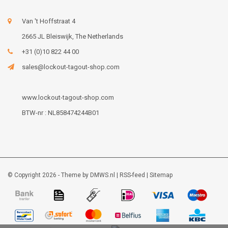
Van 't Hoffstraat 4
2665 JL Bleiswijk, The Netherlands
+31 (0)10 822 44 00
sales@lockout-tagout-shop.com
www.lockout-tagout-shop.com
BTW-nr : NL858474244B01
© Copyright 2026 - Theme by
DMWS.nl
|
RSS-feed
|
Sitemap