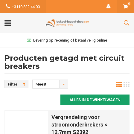
0
+3110 822 44 00
Levering op rekening of betaal veilig online
Producten getagd met circuit
breakers
Filter
Meest
bekeken
ALLES IN DE WINKELWAGEN
Vergrendeling voor
stroomonderbrekers <
12,7mm S2392