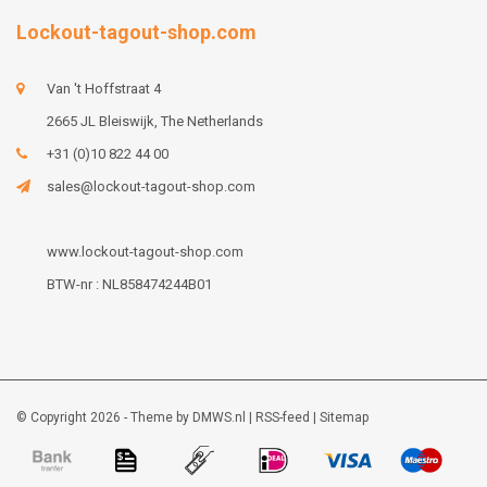
Lockout-tagout-shop.com
Van 't Hoffstraat 4
2665 JL Bleiswijk, The Netherlands
+31 (0)10 822 44 00
sales@lockout-tagout-shop.com
www.lockout-tagout-shop.com
BTW-nr : NL858474244B01
© Copyright 2026 - Theme by
DMWS.nl
|
RSS-feed
|
Sitemap