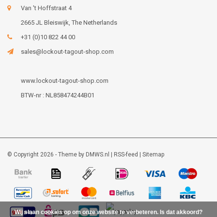
Van 't Hoffstraat 4
2665 JL Bleiswijk, The Netherlands
+31 (0)10 822 44 00
sales@lockout-tagout-shop.com
www.lockout-tagout-shop.com
BTW-nr : NL858474244B01
© Copyright 2026 - Theme by
DMWS.nl
|
RSS-feed
|
Sitemap
Wij slaan cookies op om onze website te verbeteren. Is dat akkoord?