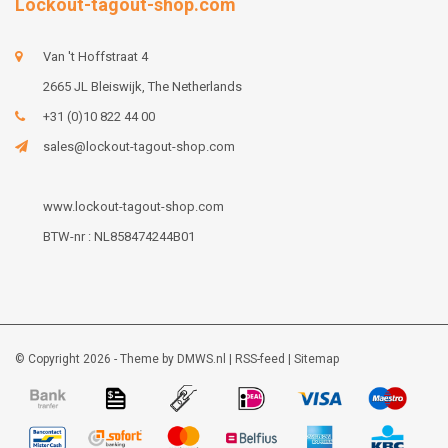
Lockout-tagout-shop.com
Van 't Hoffstraat 4
2665 JL Bleiswijk, The Netherlands
+31 (0)10 822 44 00
sales@lockout-tagout-shop.com
www.lockout-tagout-shop.com
BTW-nr : NL858474244B01
© Copyright 2026 - Theme by
DMWS.nl
|
RSS-feed
|
Sitemap