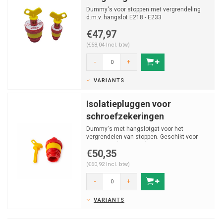
Dummy's voor stoppen met vergrendeling
d.m.v. hangslot E218 - E233
€47,97
(€58,04 Incl. btw)
-
+
VARIANTS
Isolatiepluggen voor
schroefzekeringen
Dummy's met hangslotgat voor het
vergrendelen van stoppen. Geschikt voor
D01 & D02 (E14 & E18) en DI...
€50,35
(€60,92 Incl. btw)
-
+
VARIANTS