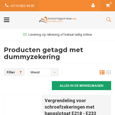
0
+3110 822 44 00
Levering op rekening of betaal veilig online
Producten getagd met
dummyzekering
Filter
Meest
bekeken
ALLES IN DE WINKELWAGEN
Vergrendeling voor
schroefzekeringen met
hangslotgat E218 - E233