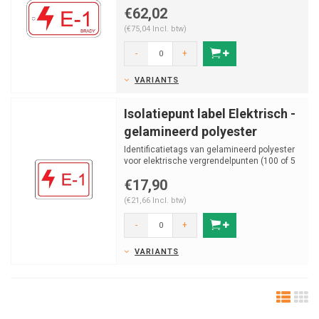
stuks). Verhard p...
€62,02
(€75,04 Incl. btw)
-
+
VARIANTS
Isolatiepunt label Elektrisch -
gelamineerd polyester
Identificatietags van gelamineerd polyester
voor elektrische vergrendelpunten (100 of 5
stuks).
€17,90
(€21,66 Incl. btw)
-
+
VARIANTS