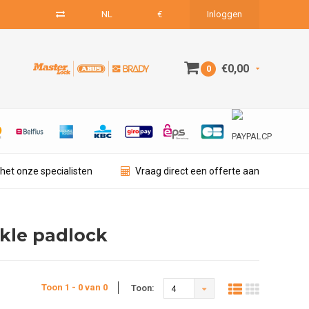
NL
€
Inloggen
€0,00
0
het onze specialisten
Vraag direct een offerte aan
kle padlock
Toon 1 - 0 van 0
Toon:
4