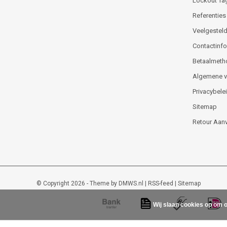
Lockout Ta
Referenties
Veelgesteld
Contactinfor
Betaalmeth
Algemene 
Privacybele
Sitemap
Retour Aan
© Copyright 2026 - Theme by
DMWS.nl
|
RSS-feed
|
Sitemap
Wij slaan cookies op om o
Lockout-tagout-shop
9
/
10
-
48
beoordelingen op
Kiyoh