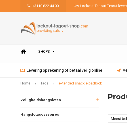
+3110 822 44 00
Uw Lockout-Tagout-Tryout lever
SHOPS
Levering op rekening of betaal veilig online
Ve
Home
Tags
extended shackle padlock
Prod
Veiligheidshangsloten
Hangslotaccessoires
Meest be