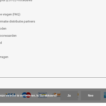
gout (LOTO) Procedures
e vragen (FAQ)
matie distributie partners
oden
voorwaarden
id
vragen
nze website te verbeteren. Is dat akkoord?
Ja
Nee