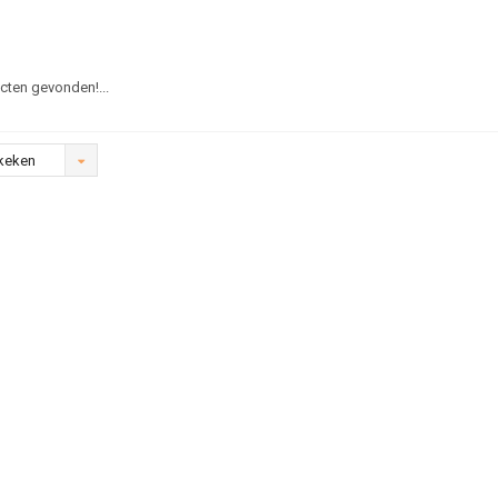
ten gevonden!...
keken