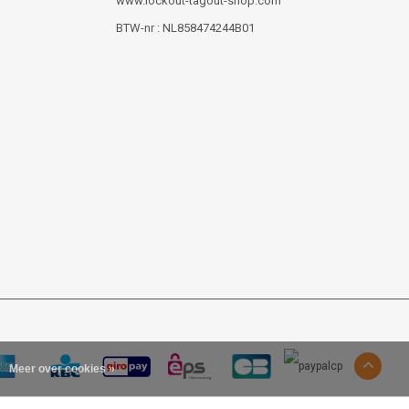
www.lockout-tagout-shop.com
BTW-nr : NL858474244B01
Meer over cookies »