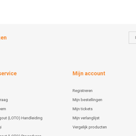
gen
service
Mijn account
Registreren
vraag
Mijn bestellingen
teem
Mijn tickets
gout (LOTO) Handleiding
Mijn verlanglijst
i
Vergelijk producten