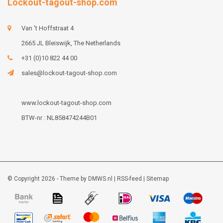
Lockout-tagout-shop.com
Van 't Hoffstraat 4
2665 JL Bleiswijk, The Netherlands
+31 (0)10 822 44 00
sales@lockout-tagout-shop.com
www.lockout-tagout-shop.com
BTW-nr : NL858474244B01
© Copyright 2026 - Theme by
DMWS.nl
|
RSS-feed
|
Sitemap