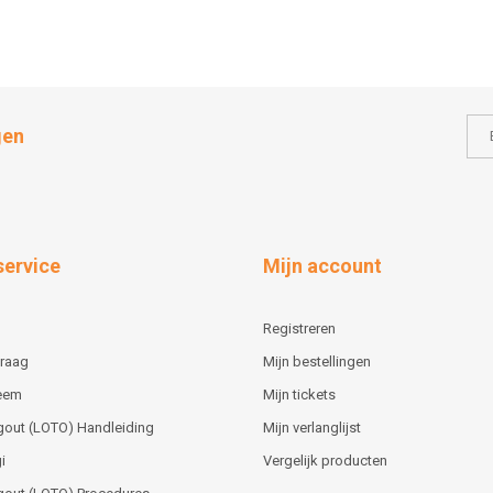
gen
service
Mijn account
Registreren
vraag
Mijn bestellingen
teem
Mijn tickets
gout (LOTO) Handleiding
Mijn verlanglijst
i
Vergelijk producten