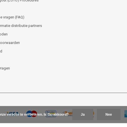
gout (LOTO) Procedures
e vragen (FAQ)
matie distributie partners
oden
voorwaarden
id
vragen
nze website te verbeteren. Is dat akkoord?
Ja
Nee