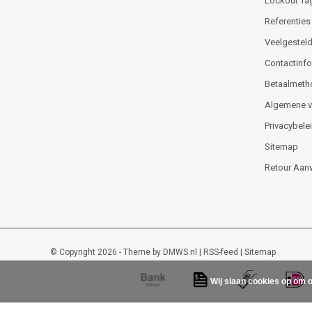
Lockout Ta
Referenties
Veelgesteld
Contactinfor
Betaalmeth
Algemene 
Privacybele
Sitemap
Retour Aan
© Copyright 2026 - Theme by
DMWS.nl
|
RSS-feed
|
Sitemap
Wij slaan cookies op om o
Lockout-tagout-shop
9
/
10
-
48
beoordelingen op
Kiyoh