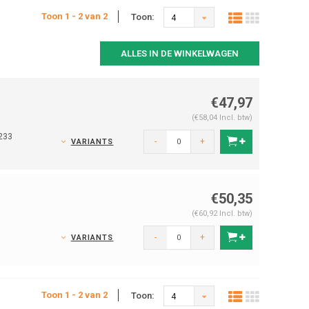
Toon 1 - 2 van 2
Toon:
4
ALLES IN DE WINKELWAGEN
€47,97
(€58,04 Incl. btw)
233
-
+
VARIANTS
€50,35
(€60,92 Incl. btw)
-
+
VARIANTS
Toon 1 - 2 van 2
Toon:
4