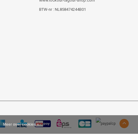
www.lockout-tagout-shop.com
BTW-nr : NL858474244B01
Meer over cookies »