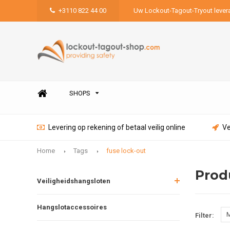
+3110 822 44 00
Uw Lockout-Tagout-Tryout lever
SHOPS
Levering op rekening of betaal veilig online
Ve
Home
Tags
fuse lock-out
Prod
Veiligheidshangsloten
Hangslotaccessoires
M
Filter: