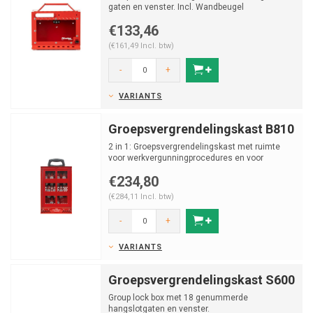
gaten en venster. Incl. Wandbeugel
€133,46
(€161,49 Incl. btw)
-
+
VARIANTS
Groepsvergrendelingskast B810
2 in 1: Groepsvergrendelingskast met ruimte
voor werkvergunningprocedures en voor
maximaal 23 persoo...
€234,80
(€284,11 Incl. btw)
-
+
VARIANTS
Groepsvergrendelingskast S600
Group lock box met 18 genummerde
hangslotgaten en venster.