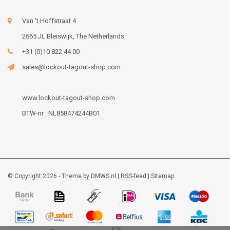
Van 't Hoffstraat 4
2665 JL Bleiswijk, The Netherlands
+31 (0)10 822 44 00
sales@lockout-tagout-shop.com
www.lockout-tagout-shop.com
BTW-nr : NL858474244B01
© Copyright 2026 - Theme by
DMWS.nl
|
RSS-feed
|
Sitemap