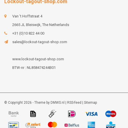
Lockout-tagout-shop.com
Van 't Hoffstraat 4
2665 JL Bleiswijk, The Netherlands
+31 (0)10 822 44 00
sales@lockout-tagout-shop.com
www.lockout-tagout-shop.com
BTW-nr : NL858474244B01
© Copyright 2026 - Theme by
DMWS.nl
|
RSS-feed
|
Sitemap