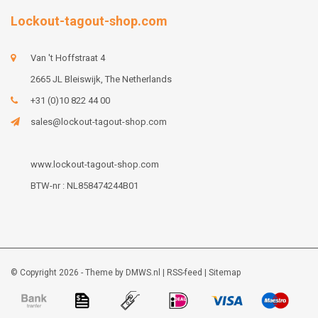
Lockout-tagout-shop.com
Van 't Hoffstraat 4
2665 JL Bleiswijk, The Netherlands
+31 (0)10 822 44 00
sales@lockout-tagout-shop.com
www.lockout-tagout-shop.com
BTW-nr : NL858474244B01
© Copyright 2026 - Theme by
DMWS.nl
|
RSS-feed
|
Sitemap