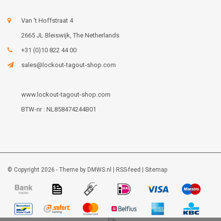
Van 't Hoffstraat 4
2665 JL Bleiswijk, The Netherlands
+31 (0)10 822 44 00
sales@lockout-tagout-shop.com
www.lockout-tagout-shop.com
BTW-nr : NL858474244B01
© Copyright 2026 - Theme by
DMWS.nl
|
RSS-feed
|
Sitemap