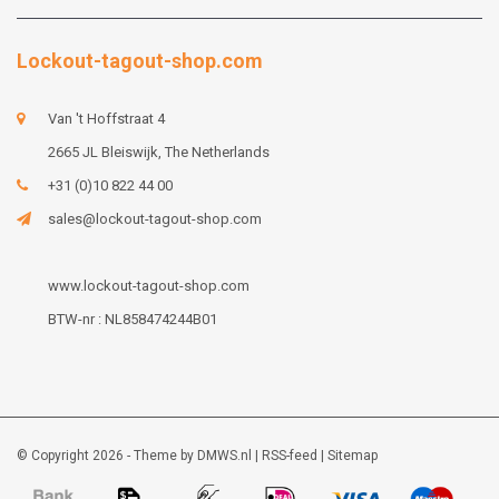
Lockout-tagout-shop.com
Van 't Hoffstraat 4
2665 JL Bleiswijk, The Netherlands
+31 (0)10 822 44 00
sales@lockout-tagout-shop.com
www.lockout-tagout-shop.com
BTW-nr : NL858474244B01
© Copyright 2026 - Theme by
DMWS.nl
|
RSS-feed
|
Sitemap