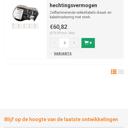
hechtingsvermogen
Zelflaminerende wikkellabels draad- en
kabelmarkering met sterk
hechtingsvermogen van vinyl voor M41...
€60,82
(€73,59 Incl. btw)
-
+
VARIANTS
Blijf op de hoogte van de laatste ontwikkelingen