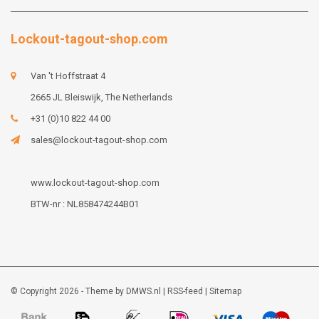
Lockout-tagout-shop.com
Van 't Hoffstraat 4
2665 JL Bleiswijk, The Netherlands
+31 (0)10 822 44 00
sales@lockout-tagout-shop.com
www.lockout-tagout-shop.com
BTW-nr : NL858474244B01
© Copyright 2026 - Theme by
DMWS.nl
|
RSS-feed
|
Sitemap