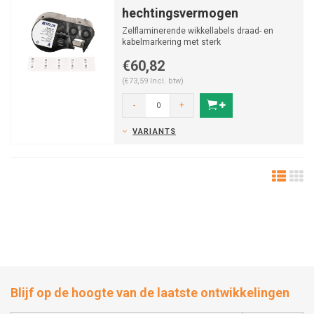
hechtingsvermogen
Zelflaminerende wikkellabels draad- en
kabelmarkering met sterk
hechtingsvermogen van vinyl voor M41...
€60,82
(€73,59 Incl. btw)
-
+
VARIANTS
Blijf op de hoogte van de laatste ontwikkelingen