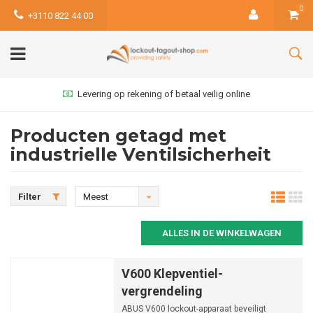
0
+3110 822 44 00
Levering op rekening of betaal veilig online
Producten getagd met
industrielle Ventilsicherheit
Filter
Meest
bekeken
ALLES IN DE WINKELWAGEN
V600 Klepventiel-
vergrendeling
ABUS V600 lockout-apparaat beveiligt