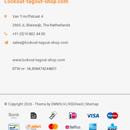
Lockout-tagout-shop.com
Van 't Hoffstraat 4
2665 JL Bleiswijk, The Netherlands
+31 (0)10 822 44 00
sales@lockout-tagout-shop.com
www.lockout-tagout-shop.com
BTW-nr : NL858474244B01
© Copyright 2026 - Theme by
DMWS.nl
|
RSS-feed
|
Sitemap