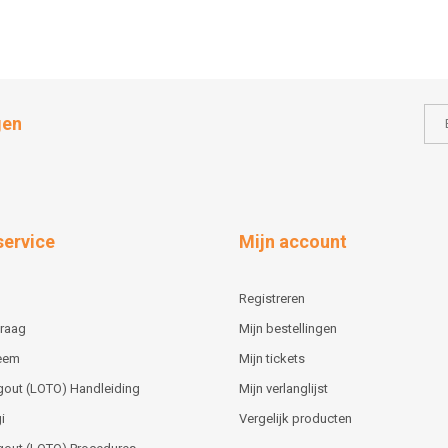
gen
service
Mijn account
Registreren
vraag
Mijn bestellingen
teem
Mijn tickets
gout (LOTO) Handleiding
Mijn verlanglijst
i
Vergelijk producten