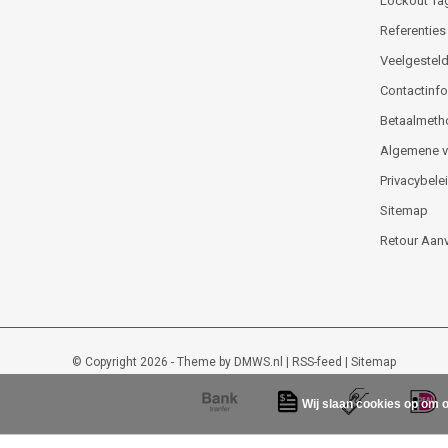
Lockout Ta
Referenties
Veelgesteld
Contactinfor
Betaalmeth
Algemene 
Privacybele
Sitemap
Retour Aan
© Copyright 2026 - Theme by
DMWS.nl
|
RSS-feed
|
Sitemap
Wij slaan cookies op om o
Lockout-tagout-shop
9
/
10
-
48
beoordelingen op
Kiyoh