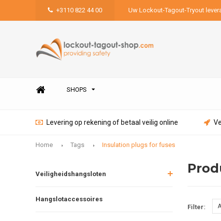
+3110 822 44 00
Uw Lockout-Tagout-Tryout lever
SHOPS
Levering op rekening of betaal veilig online
Ve
Home
Tags
Insulation plugs for fuses
Prod
Veiligheidshangsloten
Hangslotaccessoires
A
Filter: