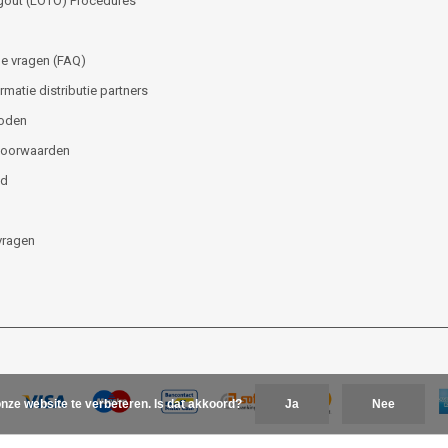
gout (LOTO) Procedures
e vragen (FAQ)
matie distributie partners
oden
voorwaarden
id
vragen
nze website te verbeteren. Is dat akkoord?
Ja
Nee