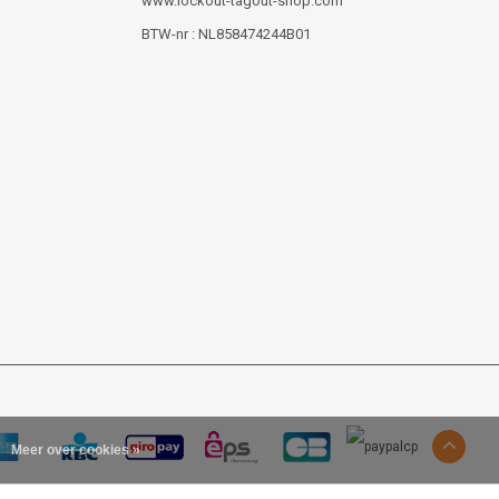
www.lockout-tagout-shop.com
BTW-nr : NL858474244B01
Meer over cookies »