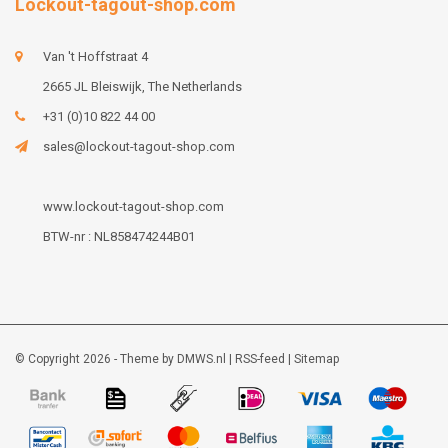
Lockout-tagout-shop.com
Van 't Hoffstraat 4
2665 JL Bleiswijk, The Netherlands
+31 (0)10 822 44 00
sales@lockout-tagout-shop.com
www.lockout-tagout-shop.com
BTW-nr : NL858474244B01
© Copyright 2026 - Theme by
DMWS.nl
|
RSS-feed
|
Sitemap