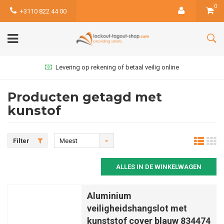
0
+3110 822 44 00
Levering op rekening of betaal veilig online
Producten getagd met
kunstof
Filter
Meest
bekeken
ALLES IN DE WINKELWAGEN
Aluminium
veiligheidshangslot met
kunststof cover blauw 834474