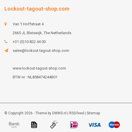
Lockout-tagout-shop.com
Van 't Hoffstraat 4
2665 JL Bleiswijk, The Netherlands
+31 (0)10 822 44 00
sales@lockout-tagout-shop.com
www.lockout-tagout-shop.com
BTW-nr : NL858474244B01
© Copyright 2026 - Theme by
DMWS.nl
|
RSS-feed
|
Sitemap