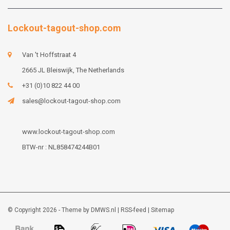
Lockout-tagout-shop.com
Van 't Hoffstraat 4
2665 JL Bleiswijk, The Netherlands
+31 (0)10 822 44 00
sales@lockout-tagout-shop.com
www.lockout-tagout-shop.com
BTW-nr : NL858474244B01
© Copyright 2026 - Theme by
DMWS.nl
|
RSS-feed
|
Sitemap