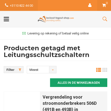
0
+3110 822 44 00
Levering op rekening of betaal veilig online
Producten getagd met
Leitungsschultzschaltern
Filter
Meest
bekeken
ALLES IN DE WINKELWAGEN
Vergrendeling voor
stroomonderbrekers 506D
(491B en 493B) in