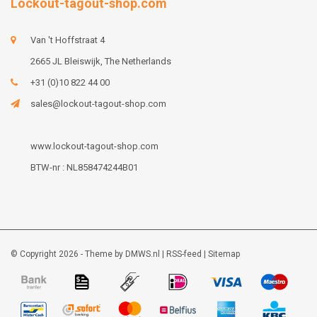
Lockout-tagout-shop.com
Van 't Hoffstraat 4
2665 JL Bleiswijk, The Netherlands
+31 (0)10 822 44 00
sales@lockout-tagout-shop.com
www.lockout-tagout-shop.com
BTW-nr : NL858474244B01
© Copyright 2026 - Theme by
DMWS.nl
|
RSS-feed
|
Sitemap