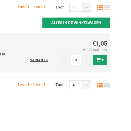
Toon 1 - 1 van 1
Toon:
4
ALLES IN DE WINKELWAGEN
€1,05
(€1,27 Incl. btw)
 in
-
+
VARIANTS
Toon 1 - 1 van 1
Toon:
4