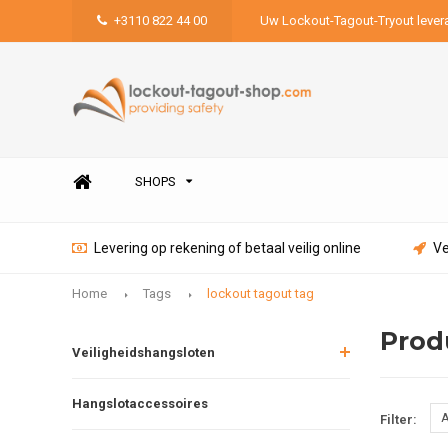
+3110 822 44 00
Uw Lockout-Tagout-Tryout lever
SHOPS
Levering op rekening of betaal veilig online
Ve
Home
Tags
lockout tagout tag
Prod
Veiligheidshangsloten
Hangslotaccessoires
A
Filter: