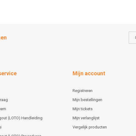
gen
service
Mijn account
Registreren
vraag
Mijn bestellingen
teem
Mijn tickets
gout (LOTO) Handleiding
Mijn verlanglijst
i
Vergelijk producten