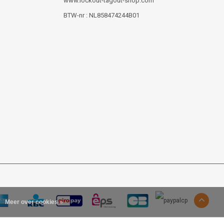
www.lockout-tagout-shop.com
BTW-nr : NL858474244B01
Meer over cookies »