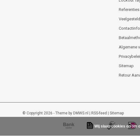
Lockout Ta
Referenties
Veelgesteld
Contactinfor
Betaalmeth
Algemene 
Privacybele
Sitemap
Retour Aan
© Copyright 2026 - Theme by
DMWS.nl
|
RSS-feed
|
Sitemap
Wij slaan cookies op om o
Lockout-tagout-shop
9
/
10
-
48
beoordelingen op
Kiyoh