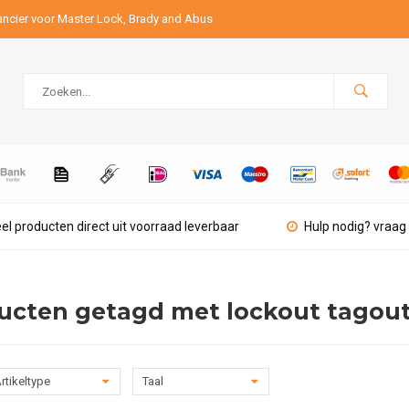
ancier voor Master Lock, Brady and Abus
el producten direct uit voorraad leverbaar
Hulp nodig? vraag 
ucten getagd met lockout tagout
rtikeltype
Taal