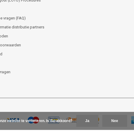
gout (LOTO) Procedures
e vragen (FAQ)
matie distributie partners
oden
voorwaarden
id
vragen
nze website te verbeteren. Is dat akkoord?
Ja
Nee