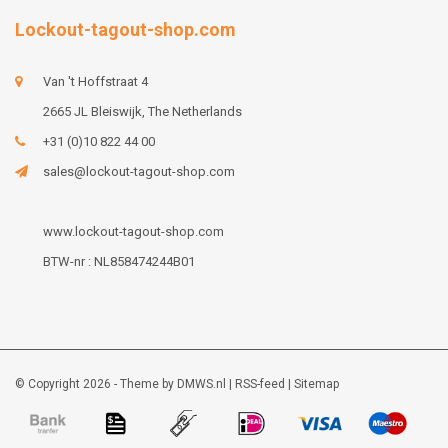
Lockout-tagout-shop.com
Van 't Hoffstraat 4
2665 JL Bleiswijk, The Netherlands
+31 (0)10 822 44 00
sales@lockout-tagout-shop.com
www.lockout-tagout-shop.com
BTW-nr : NL858474244B01
© Copyright 2026 - Theme by
DMWS.nl
|
RSS-feed
|
Sitemap