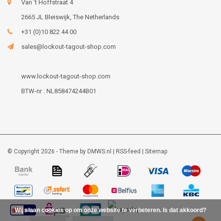
Van 't Hoffstraat 4
2665 JL Bleiswijk, The Netherlands
+31 (0)10 822 44 00
sales@lockout-tagout-shop.com
www.lockout-tagout-shop.com
BTW-nr : NL858474244B01
© Copyright 2026 - Theme by
DMWS.nl
|
RSS-feed
|
Sitemap
Wij slaan cookies op om onze website te verbeteren. Is dat akkoord?