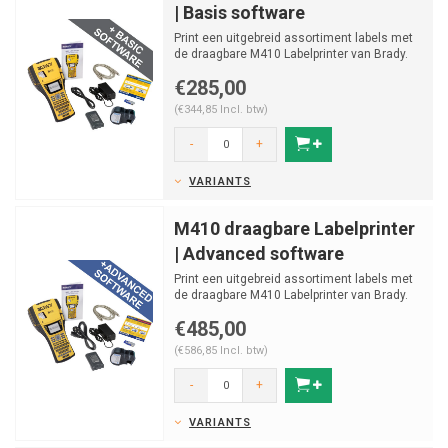
| Basis software
Print een uitgebreid assortiment labels met
de draagbare M410 Labelprinter van Brady.
Print labels ...
€285,00
(€344,85 Incl. btw)
-
+
VARIANTS
M410 draagbare Labelprinter
| Advanced software
Print een uitgebreid assortiment labels met
de draagbare M410 Labelprinter van Brady.
Print labels ...
€485,00
(€586,85 Incl. btw)
-
+
VARIANTS