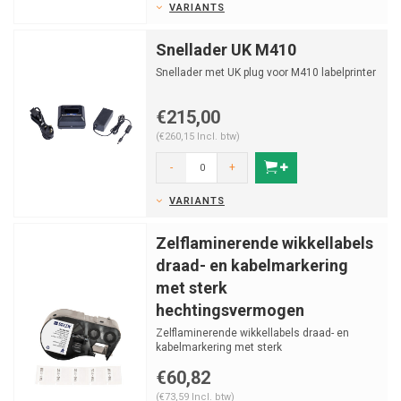
VARIANTS
Snellader UK M410
Snellader met UK plug voor M410 labelprinter
€215,00
(€260,15 Incl. btw)
-
+
VARIANTS
Zelflaminerende wikkellabels
draad- en kabelmarkering
met sterk
hechtingsvermogen
Zelflaminerende wikkellabels draad- en
kabelmarkering met sterk
hechtingsvermogen van vinyl voor M41...
€60,82
(€73,59 Incl. btw)