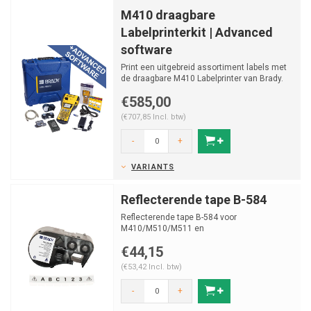
M410 draagbare
Labelprinterkit | Advanced
software
Print een uitgebreid assortiment labels met
de draagbare M410 Labelprinter van Brady.
Print labels ...
€585,00
(€707,85 Incl. btw)
-
+
VARIANTS
Reflecterende tape B-584
Reflecterende tape B-584 voor
M410/M510/M511 en
BMP41/BMP51/BMP53 label printers.
€44,15
(€53,42 Incl. btw)
-
+