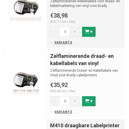
Zelflaminerende wikkellabels voor draad- en
kabelmarkering van vinyl voor Brady
Labelprinters M410/M...
€38,98
(€47,17 Incl. btw)
-
+
VARIANTS
Zelflaminerende draad- en
kabellabels van vinyl
Zelflaminerende Draad- en Kabellabels van
Vinyl voor Brady Labelprinters
M410/M510/M511 en BMP41/BMP...
€35,92
(€43,46 Incl. btw)
-
+
VARIANTS
M410 draagbare Labelprinter