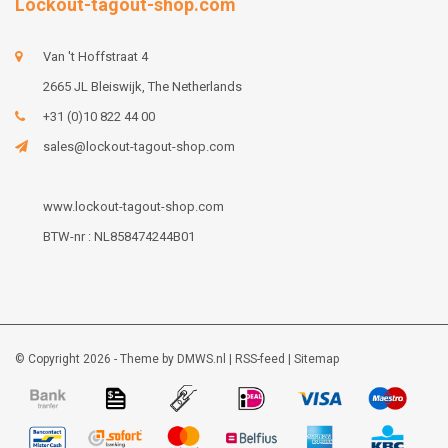
Lockout-tagout-shop.com
Van 't Hoffstraat 4
2665 JL Bleiswijk, The Netherlands
+31 (0)10 822 44 00
sales@lockout-tagout-shop.com
www.lockout-tagout-shop.com
BTW-nr : NL858474244B01
© Copyright 2026 - Theme by
DMWS.nl
|
RSS-feed
|
Sitemap