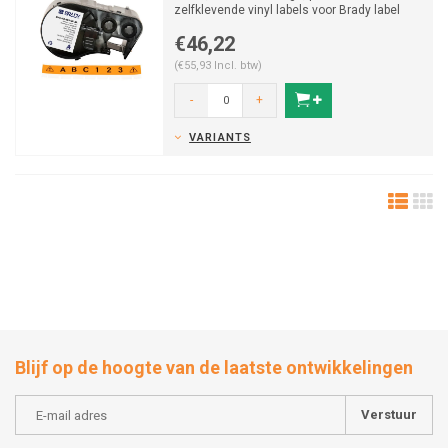
zelfklevende vinyl labels voor Brady label
printers M410/M510/M511.
€46,22
(€55,93 Incl. btw)
-
+
VARIANTS
Blijf op de hoogte van de laatste ontwikkelingen
Verstuur