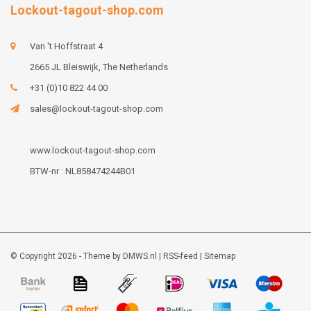
Lockout-tagout-shop.com
Van 't Hoffstraat 4
2665 JL Bleiswijk, The Netherlands
+31 (0)10 822 44 00
sales@lockout-tagout-shop.com
www.lockout-tagout-shop.com
BTW-nr : NL858474244B01
© Copyright 2026 - Theme by
DMWS.nl
|
RSS-feed
|
Sitemap