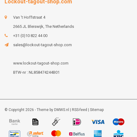
Lockout-tagout-shop.com
Van 't Hoffstraat 4
2665 JL Bleiswijk, The Netherlands
+31 (0)10 822 44 00
sales@lockout-tagout-shop.com
www.lockout-tagout-shop.com
BTW-nr : NL858474244B01
© Copyright 2026 - Theme by
DMWS.nl
|
RSS-feed
|
Sitemap