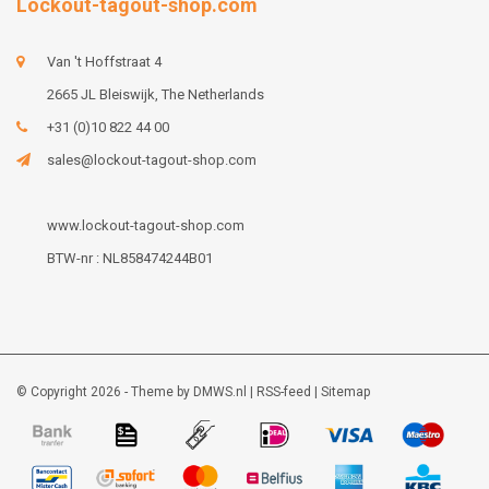
Lockout-tagout-shop.com
Van 't Hoffstraat 4
2665 JL Bleiswijk, The Netherlands
+31 (0)10 822 44 00
sales@lockout-tagout-shop.com
www.lockout-tagout-shop.com
BTW-nr : NL858474244B01
© Copyright 2026 - Theme by
DMWS.nl
|
RSS-feed
|
Sitemap