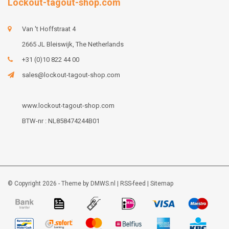
Lockout-tagout-shop.com
Van 't Hoffstraat 4
2665 JL Bleiswijk, The Netherlands
+31 (0)10 822 44 00
sales@lockout-tagout-shop.com
www.lockout-tagout-shop.com
BTW-nr : NL858474244B01
© Copyright 2026 - Theme by
DMWS.nl
|
RSS-feed
|
Sitemap