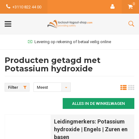
0
+3110 822 44 00
Levering op rekening of betaal veilig online
Producten getagd met
Potassium hydroxide
Filter
Meest
bekeken
ALLES IN DE WINKELWAGEN
Leidingmerkers: Potassium
hydroxide | Engels | Zuren en
basen