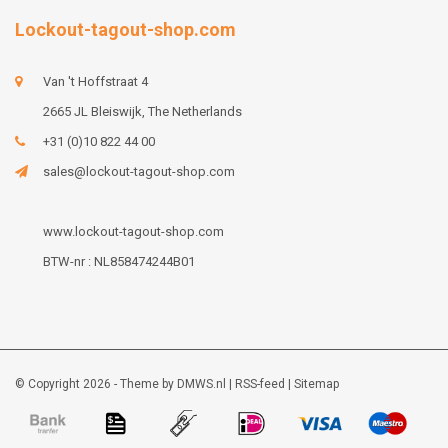
Lockout-tagout-shop.com
Van 't Hoffstraat 4
2665 JL Bleiswijk, The Netherlands
+31 (0)10 822 44 00
sales@lockout-tagout-shop.com
www.lockout-tagout-shop.com
BTW-nr : NL858474244B01
© Copyright 2026 - Theme by
DMWS.nl
|
RSS-feed
|
Sitemap